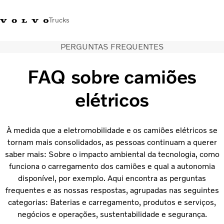
Trucks
PERGUNTAS FREQUENTES
+351 226 150
Volvo Trucks
Nors Trucks and Buses Portugal
300
Merchandising
VT
FAQ sobre camiões
Soluções de transporte
elétricos
Camiões
Usados
À medida que a eletromobilidade e os camiões elétricos se
Serviços
tornam mais consolidados, as pessoas continuam a querer
Localizador de concessionários
saber mais: Sobre o impacto ambiental da tecnologia, como
Notícias
funciona o carregamento dos camiões e qual a autonomia
Sobre Nós
disponível, por exemplo. Aqui encontra as perguntas
Contacto
frequentes e as nossas respostas, agrupadas nas seguintes
Campanhas
categorias: Baterias e carregamento, produtos e serviços,
negócios e operações, sustentabilidade e segurança.