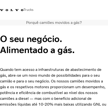
Trucks
Porquê camiões movidos a gás?
+351 226 150
Volvo Trucks
Nors Trucks and Buses Portugal
300
Merchandising
VT
O seu negócio.
Soluções de transporte
Alimentado a gás.
Camiões
Usados
Serviços
Localizador de concessionários
Quando tem acesso a infraestruturas de abastecimento de
Notícias
gás, abre-se um novo mundo de possibilidades para o seu
Sobre Nós
camião e para o seu negócio. Os nossos camiões movidos a
gás e os respetivos motores proporcionam um desempenho,
Contacto
potência e eficiência de combustível ao nível dos nossos
Campanhas
camiões a diesel — mas com o benefício adicional de
emissões líquidas até 10-20% mais baixas utilizando GNL ou