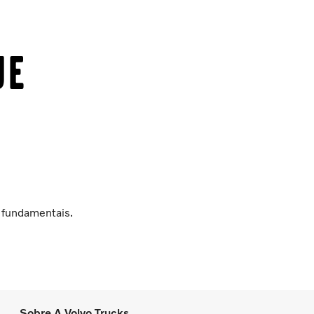
ue
 fundamentais.
Sobre A Volvo Trucks