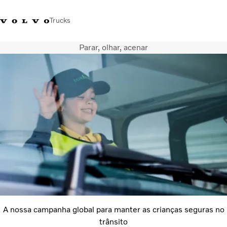
Trucks
Parar, olhar, acenar
+351 226 150
Volvo Trucks
Nors Trucks and Buses Portugal
300
Merchandising
VT
Soluções de transporte
Camiões
Usados
Serviços
Localizador de concessionários
Notícias
Sobre Nós
Contacto
Campanhas
A nossa campanha global para manter as crianças seguras no
trânsito