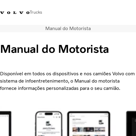
Trucks
Manual do Motorista
+351 226 150
Volvo Trucks
Nors Trucks and Buses Portugal
300
Merchandising
VT
Manual do Motorista
Soluções de transporte
Camiões
Usados
Disponível em todos os dispositivos e nos camiões Volvo com
Serviços
sistema de infoentretenimento, o Manual do motorista
Localizador de concessionários
fornece informações personalizadas para o seu camião.
Notícias
Sobre Nós
Contacto
Campanhas