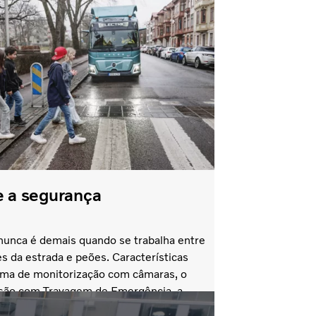
 a segurança
nunca é demais quando se trabalha entre
s da estrada e peões. Características
ma de monitorização com câmaras, o
isão com Travagem de Emergência, a
tra Colisões Laterais e a Assistência