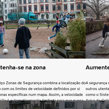
tenha-se na zona
Aumente
iço Zonas de Segurança combina a localização do
A segurança 
o com os limites de velocidade definidos por si
outros utente
onas específicas num mapa. Assim, a velocidade
como o Siste
ião é automaticamente limitada para que nunca
Aviso de Col
rapasse o limite da zona.
Prevenção con