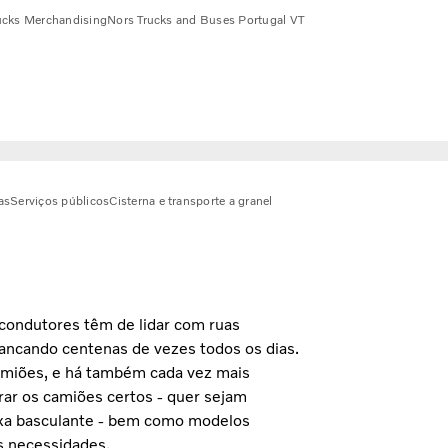
ucks Merchandising
Nors Trucks and Buses Portugal VT
as
Serviços públicos
Cisterna e transporte a granel
condutores têm de lidar com ruas
rrancando centenas de vezes todos os dias.
amiões, e há também cada vez mais
rar os camiões certos - quer sejam
aixa basculante - bem como modelos
as necessidades.