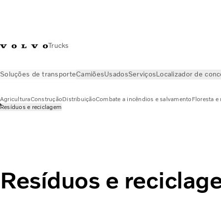
Trucks
Soluções de transporte
Camiões
Usados
Serviços
Localizador de conc
Agricultura
Construção
Distribuição
Combate a incêndios e salvamento
Floresta e
Resíduos e reciclagem
Soluções de transporte
Resíduos e reciclagem
Resíduos e reciclag