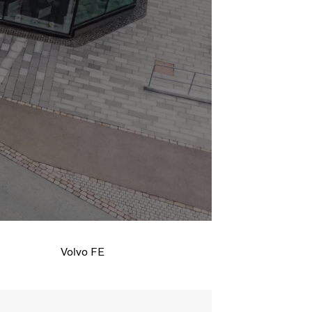
lha a linha motriz e personalize o camião,
 cabina.
Volvo FE