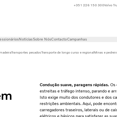
+351 226 150 300
Volvo Tr
essionários
Notícias
Sobre Nós
Contacto
Campanhas
 madeira
Transportes pesados
Transporte de longo curso e regional
Minas e pedreir
Condução suave, paragens rápidas.
Os 
em
estreitas e tráfego intenso, parando e a
Isto exige muito dos condutores e dos c
restrições ambientais. Aqui, pode encont
carregadores traseiros, laterais ou de c
elétricos e básicos para satisfazer as su