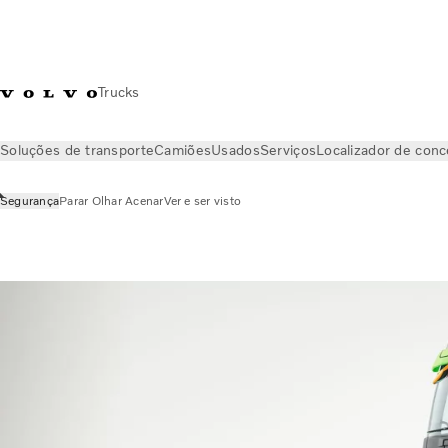
Trucks
Soluções de transporte
Camiões
Usados
Serviços
Localizador de conc
Segurança
Parar Olhar Acenar
Ver e ser visto
Sobre Nós
Segurança