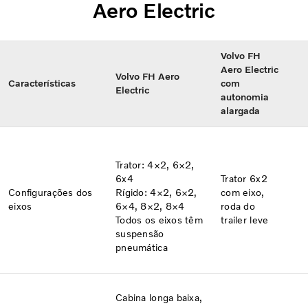
Aero Electric
Volvo FH
Aero Electric
Volvo FH Aero
Características​
com
Electric
autonomia
alargada
Trator: 4×2, 6×2​,
6x4
Trator 6x2
Configurações dos
Rígido: 4×2, 6×2,
com eixo,
eixos​
6×4, 8×2, 8×4
roda do
Todos os eixos têm
trailer leve
suspensão
pneumática
Cabina longa baixa,