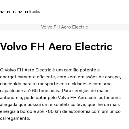
Trucks
Volvo FH Aero Electric
+351 226 150
Volvo Trucks
Nors Trucks and Buses Portugal
300
Merchandising
VT
Volvo FH Aero Electric
Soluções de transporte
Camiões
Usados
O Volvo FH Aero Electric é um camião potente e
Serviços
energeticamente eficiente, com zero emissões de escape,
Localizador de concessionários
concebido para o transporte entre cidades e com uma
Notícias
capacidade até 65 toneladas. Para serviços de maior
Sobre Nós
autonomia, pode optar pelo Volvo FH Aero com autonomia
Contacto
alargada que possui um eixo elétrico leve, que lhe dá mais
Campanhas
energia a bordo e até 700 km de autonomia com um único
carregamento.