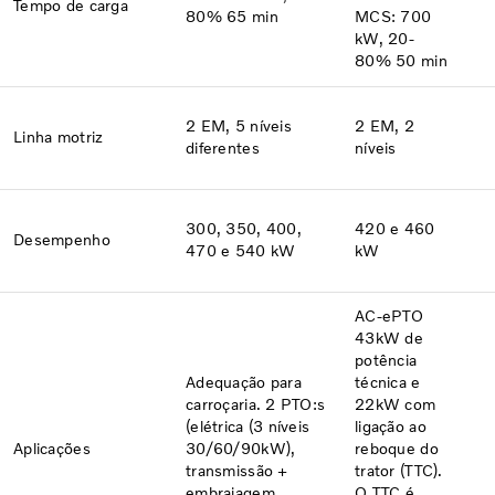
Tempo de carga
80% 65 min
MCS: 700
kW, 20-
80% 50 min
2 EM, 5 níveis
2 EM, 2
Linha motriz
diferentes
níveis
300, 350, 400,
420 e 460
Desempenho
470 e 540 kW
kW
AC-ePTO
43kW de
potência
Adequação para
técnica e
carroçaria. 2 PTO:s
22kW com
(elétrica (3 níveis
ligação ao
Aplicações
30/60/90kW),
reboque do
transmissão +
trator (TTC).
embraiagem
O TTC é