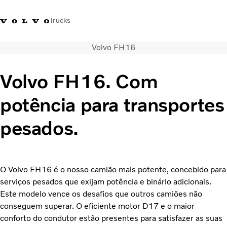
Trucks
Volvo FH16
+351 226 150
Volvo Trucks
Nors Trucks and Buses Portugal
300
Merchandising
VT
Volvo FH16. Com
Soluções de transporte
potência para transportes
Camiões
Usados
pesados.
Serviços
Localizador de concessionários
Notícias
O Volvo FH16 é o nosso camião mais potente, concebido para
Sobre Nós
serviços pesados que exijam potência e binário adicionais.
Contacto
Este modelo vence os desafios que outros camiões não
Campanhas
conseguem superar. O eficiente motor D17 e o maior
conforto do condutor estão presentes para satisfazer as suas