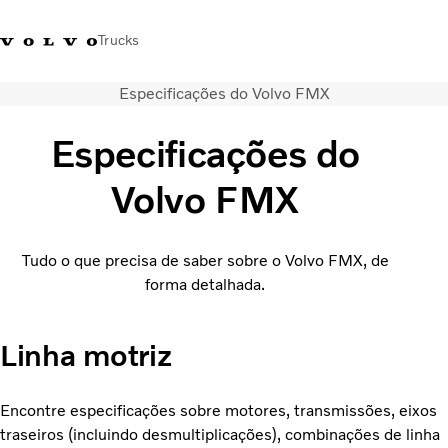
Trucks
Especificações do Volvo FMX
+351 226 150
Volvo Trucks
Nors Trucks and Buses Portugal
300
Merchandising
VT
Especificações do
Soluções de transporte
Volvo FMX
Camiões
Usados
Tudo o que precisa de saber sobre o Volvo FMX, de
Serviços
forma detalhada.
Localizador de concessionários
Notícias
Sobre Nós
Linha motriz
Contacto
Campanhas
Encontre especificações sobre motores, transmissões, eixos
traseiros (incluindo desmultiplicações), combinações de linha