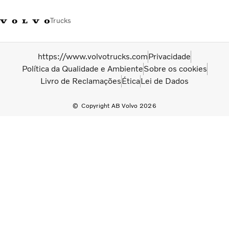
Trucks
+351 226 150
Volvo Trucks
Nors Trucks and Buses Portugal
https://www.volvotrucks.com
Privacidade
300
Merchandising
VT
Política da Qualidade e Ambiente
Sobre os cookies
Livro de Reclamações
Ética
Lei de Dados
Soluções de transporte
Copyright AB Volvo 2026
Camiões
Usados
Serviços
Localizador de concessionários
Notícias
Sobre Nós
Contacto
Campanhas