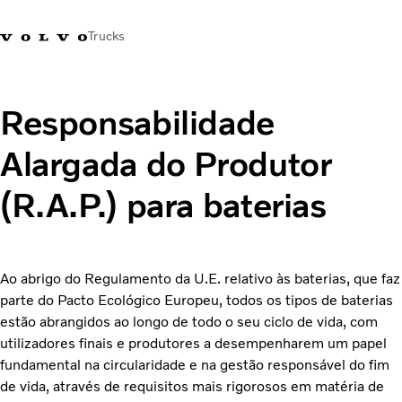
Trucks
+351 226 150
Volvo Trucks
Nors Trucks and Buses Portugal
300
Merchandising
VT
Responsabilidade
Alargada do Produtor
Soluções de transporte
Camiões
(R.A.P.) para baterias
Usados
Serviços
Localizador de concessionários
Ao abrigo do Regulamento da U.E. relativo às baterias, que faz
Notícias
parte do Pacto Ecológico Europeu, todos os tipos de baterias
Sobre Nós
estão abrangidos ao longo de todo o seu ciclo de vida, com
Contacto
utilizadores finais e produtores a desempenharem um papel
Campanhas
fundamental na circularidade e na gestão responsável do fim
de vida, através de requisitos mais rigorosos em matéria de