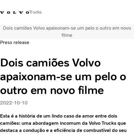
Trucks
Dois camiões Volvo apaixonam-se um pelo o outro em novo
+351 226 150
Volvo Trucks
Nors Trucks and Buses Portugal
filme
300
Merchandising
VT
Press release
Soluções de transporte
Dois camiões Volvo
Camiões
Usados
apaixonam-se um pelo o
Serviços
Localizador de concessionários
outro em novo filme
Notícias
Sobre Nós
2022-10-10
Contacto
Campanhas
Esta é a história de um lindo caso de amor entre dois
camiões: uma abordagem incomum da Volvo Trucks que
destaca a condução e a eficiência de combustível do seu