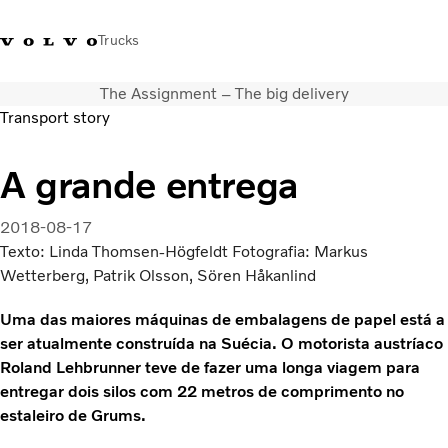
Trucks
The Assignment – The big delivery
+351 226 150
Volvo Trucks
Nors Trucks and Buses Portugal
Transport story
300
Merchandising
VT
A grande entrega
Soluções de transporte
Camiões
2018-08-17
Usados
Texto: Linda Thomsen-Högfeldt Fotografia: Markus
Serviços
Wetterberg, Patrik Olsson, Sören Håkanlind
Localizador de concessionários
Notícias
Uma das maiores máquinas de embalagens de papel está a
Sobre Nós
ser atualmente construída na Suécia. O motorista austríaco
Contacto
Roland Lehbrunner teve de fazer uma longa viagem para
Campanhas
entregar dois silos com 22 metros de comprimento no
estaleiro de Grums.