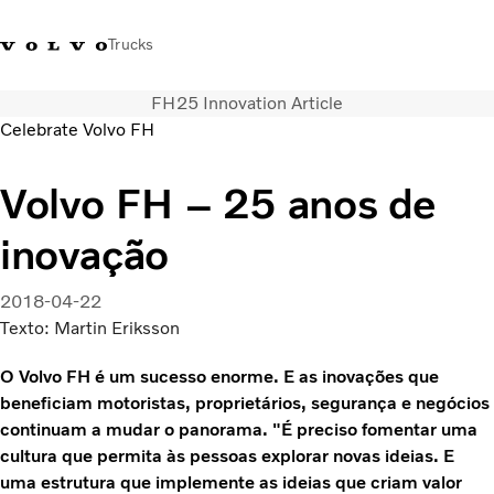
Trucks
FH25 Innovation Article
+351 226 150
Volvo Trucks
Nors Trucks and Buses Portugal
Celebrate Volvo FH
300
Merchandising
VT
Volvo FH – 25 anos de
Soluções de transporte
Camiões
inovação
Usados
Serviços
2018-04-22
Localizador de concessionários
Texto: Martin Eriksson
Notícias
Sobre Nós
O Volvo FH é um sucesso enorme. E as inovações que
Contacto
beneficiam motoristas, proprietários, segurança e negócios
Campanhas
continuam a mudar o panorama. "É preciso fomentar uma
cultura que permita às pessoas explorar novas ideias. E
uma estrutura que implemente as ideias que criam valor