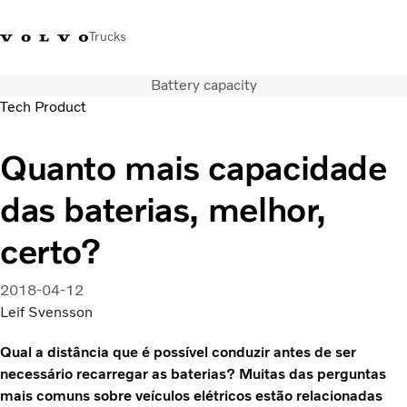
Trucks
Battery capacity
+351 226 150
Volvo Trucks
Nors Trucks and Buses Portugal
Tech Product
300
Merchandising
VT
Quanto mais capacidade
Soluções de transporte
Camiões
das baterias, melhor,
Usados
Serviços
certo?
Localizador de concessionários
Notícias
2018-04-12
Sobre Nós
Leif Svensson
Contacto
Campanhas
Qual a distância que é possível conduzir antes de ser
necessário recarregar as baterias? Muitas das perguntas
mais comuns sobre veículos elétricos estão relacionadas