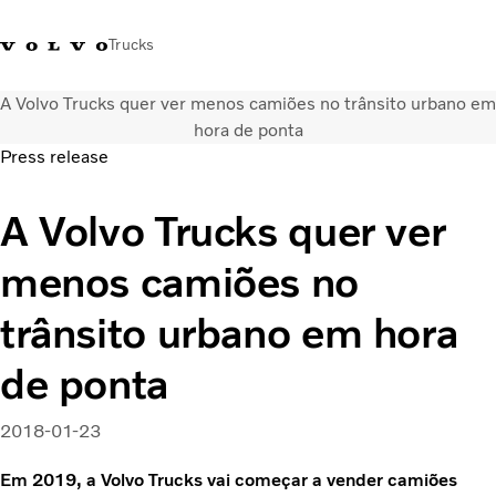
Trucks
A Volvo Trucks quer ver menos camiões no trânsito urbano em
+351 226 150
Volvo Trucks
Nors Trucks and Buses Portugal
hora de ponta
300
Merchandising
VT
Press release
Soluções de transporte
A Volvo Trucks quer ver
Camiões
Usados
menos camiões no
Serviços
Localizador de concessionários
trânsito urbano em hora
Notícias
de ponta
Sobre Nós
Contacto
Campanhas
2018-01-23
Em 2019, a Volvo Trucks vai começar a vender camiões