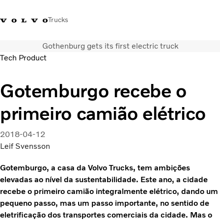
Trucks
Gothenburg gets its first electric truck
+351 226 150
Volvo Trucks
Nors Trucks and Buses Portugal
Tech Product
300
Merchandising
VT
Gotemburgo recebe o
Soluções de transporte
Camiões
primeiro camião elétrico
Usados
Serviços
2018-04-12
Localizador de concessionários
Leif Svensson
Notícias
Sobre Nós
Gotemburgo, a casa da Volvo Trucks, tem ambições
Contacto
elevadas ao nível da sustentabilidade. Este ano, a cidade
Campanhas
recebe o primeiro camião integralmente elétrico, dando um
pequeno passo, mas um passo importante, no sentido de
eletrificação dos transportes comerciais da cidade. Mas o